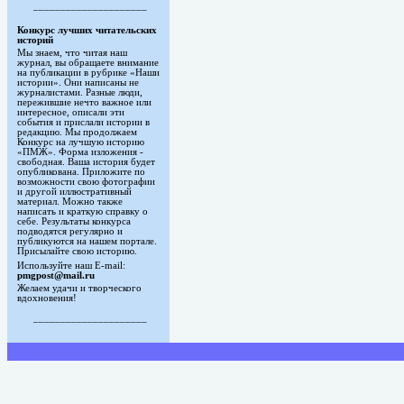
_____________________
Конкурс лучших читательских
историй
Мы знаем, что читая наш
журнал, вы обращаете внимание
на публикации в рубрике «Наши
истории». Они написаны не
журналистами. Разные люди,
пережившие нечто важное или
интересное, описали эти
события и прислали истории в
редакцию. Мы продолжаем
Конкурс на лучшую историю
«ПМЖ». Форма изложения -
свободная. Ваша история будет
опубликована. Приложите по
возможности свою фотографии
и другой иллюстративный
материал. Можно также
написать и краткую справку о
себе. Результаты конкурса
подводятся регулярно и
публикуются на нашем портале.
Присылайте свою историю.
Используйте наш E-mail:
pmgpost@mail.ru
Желаем удачи и творческого
вдохновения!
_____________________