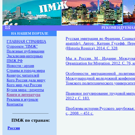
РЕКОМЕНДУЕМАЯ
НА НАШЕМ ПОРТАЛЕ
Русская эмиграция во Франции. Социальн
ГЛАВНАЯ СТРАНИЦА
apatride). Автор: Катрин Гусефф. Пе
О проекте "ПМЖ"
(Historia Rossica). 2014. С. 328
.
Полезные публикации
Эксклюзив-интервью
Мы в России. М., Издание Междунар
ПМЖ.РФ
Organization for Migration. 2012. С. 76, и
Новости - архив
Страны и города мира
Особенности миграционной политики
Конкурс читателей
Международной молодежной конференци
Кого Россия дала миру
Томского политехнического университета
Кого мир дал России
Кухня мира - рецепты
Правовое регулирование трудовой мигра
Книги и литература
2012 г. С. 183.
Реклама в журнале
Контакты
Проблемы истории Русского зарубежья: М
________________________
с., 2008. – 451 с.
ПМЖ по странам:
Россия