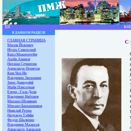
КОГ
В ДАННОМ РАЗДЕЛЕ
ГЛАВНАЯ СТРАНИЦА
С то
Милла Йовович
Игорь Сикорский
Карл Маннергейм
Азейк Азимов
Наташа Семанова
Александр Понятов
Ким Чен Ир
Владимир Зворыкин
Зино Давидофф
Майя Плисецкая
Елена - Гала Дали
Владимир Набоков
Михаил Шемякин
Михаил Барышников
Николай Рерих
Надежда Тэффи
Федор Шаляпин
Владимир Малахов
Александр Алексеев